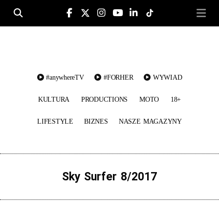
Na lotni
Nasze Mag
Change to Engl
#anywhereTV
#FORHER
WYWIAD
KULTURA
PRODUCTIONS
MOTO
18+
LIFESTYLE
BIZNES
NASZE MAGAZYNY
Sky Surfer 8/2017