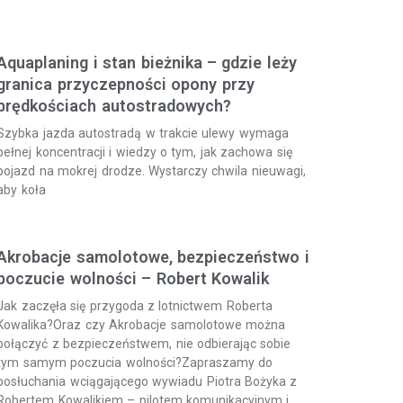
Aquaplaning i stan bieżnika – gdzie leży
granica przyczepności opony przy
prędkościach autostradowych?
Szybka jazda autostradą w trakcie ulewy wymaga
pełnej koncentracji i wiedzy o tym, jak zachowa się
pojazd na mokrej drodze. Wystarczy chwila nieuwagi,
aby koła
Akrobacje samolotowe, bezpieczeństwo i
poczucie wolności – Robert Kowalik
Jak zaczęła się przygoda z lotnictwem Roberta
Kowalika?Oraz czy Akrobacje samolotowe można
połączyć z bezpieczeństwem, nie odbierając sobie
tym samym poczucia wolności?Zapraszamy do
posłuchania wciągającego wywiadu Piotra Bożyka z
Robertem Kowalikiem – pilotem komunikacyjnym i