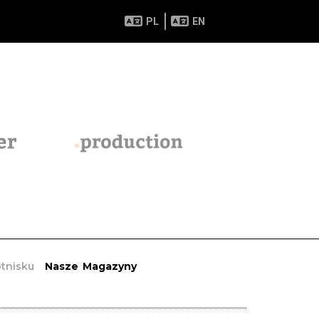
PL
EN
otnisku
Nasze Magazyny