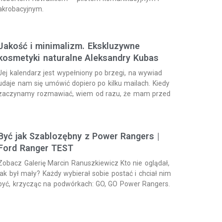
akrobacyjnym.
Jakość i minimalizm. Ekskluzywne
kosmetyki naturalne Aleksandry Kubas
Jej kalendarz jest wypełniony po brzegi, na wywiad
udaje nam się umówić dopiero po kilku mailach. Kiedy
zaczynamy rozmawiać, wiem od razu, że mam przed
Być jak Szablozębny z Power Rangers |
Ford Ranger TEST
Zobacz Galerię Marcin Ranuszkiewicz Kto nie oglądał,
jak był mały? Każdy wybierał sobie postać i chciał nim
być, krzycząc na podwórkach: GO, GO Power Rangers.