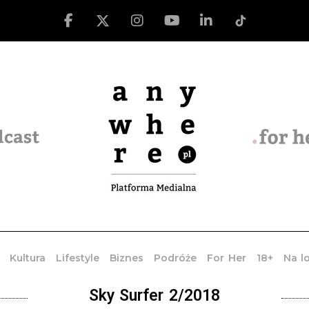
Kultura
Lifestyle
Biznes
Podróże
For Her
18+
Na l
Sky Surfer 2/2018