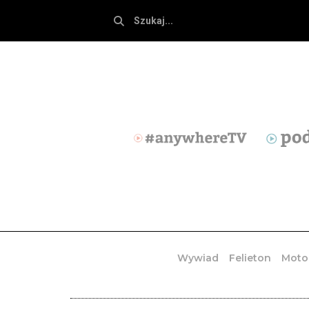
Wywiad
Felieton
Moto