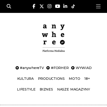
Na lotni
Nasze Ma
Change to Engl
#anywhereTV
#FORHER
WYWIAD
KULTURA
PRODUCTIONS
MOTO
18+
LIFESTYLE
BIZNES
NASZE MAGAZYNY